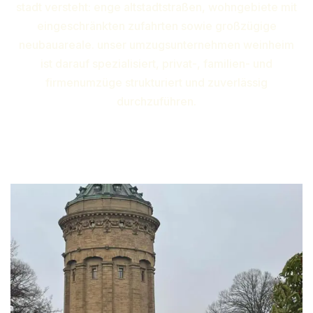
stadt versteht: enge altstadtstraßen, wohngebiete mit
eingeschränkten zufahrten sowie großzügige
neubauareale. unser umzugsunternehmen weinheim
ist darauf spezialisiert, privat-, familien- und
firmenumzüge strukturiert und zuverlässig
durchzuführen.