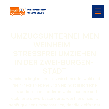
UMZUGSUNTERNEHMEN
WEINHEIM –
STRESSFREI UMZIEHEN
IN DER ZWEI-BURGEN-
STADT
weinheim liegt malerisch zwischen odenwald und
rhein-neckar-ebene und verbindet historische
altstadtbereiche, moderne wohnquartiere und
etablierte gewerbestandorte. wer hier umzieht,
benötigt einen umzugsservice, der die vielfalt der