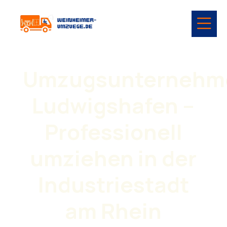
Umzugsunternehm
Ludwigshafen –
Professionell
umziehen in der
Industriestadt
am Rhein