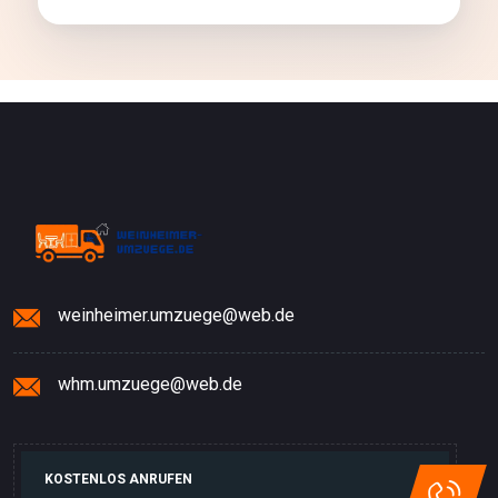
auf
werkenntdenBESTEN.de
weinheimer.umzuege@web.de
whm.umzuege@web.de
KOSTENLOS ANRUFEN