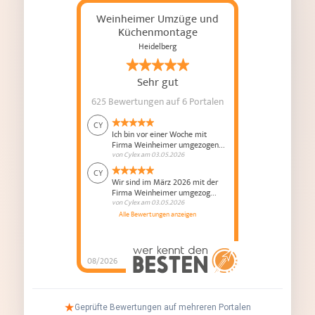
Weinheimer Umzüge und
Küchenmontage
Heidelberg
Sehr gut
625 Bewertungen
auf 6 Portalen
CY
Ich bin vor einer Woche mit
Firma Weinheimer umgezogen...
von
Cylex
am
03.05.2026
CY
Wir sind im März 2026 mit der
Firma Weinheimer umgezog...
von
Cylex
am
03.05.2026
Alle Bewertungen anzeigen
08/2026
Weinheimer Umzüge
und Küchenmontage
hat
4.8
von
5
Sternen |
625
Weinheimer
Umzüge und
★
Geprüfte Bewertungen auf mehreren Portalen
Küchenmontage
Bewertungen