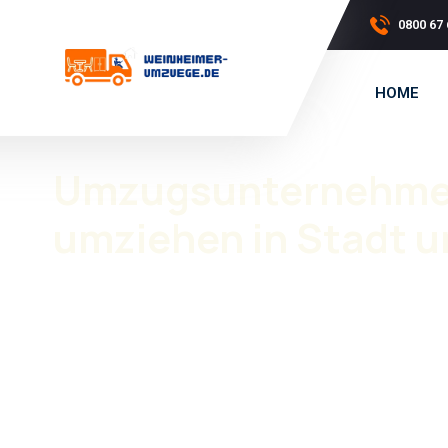
0800 67 
HOME
Umzugsunternehmen 
umziehen in Stadt 
Umzugsunternehmen Sinsheim
begleitet private und
Die Stadt vereint Innenstadt, Wohnviertel, Einfamilie
Gewerbestandorte und ruhige Randlagen. Ein Umzug hier 
Wir arbeiten als
Umzugsunternehmen mit eigenem 
durch.