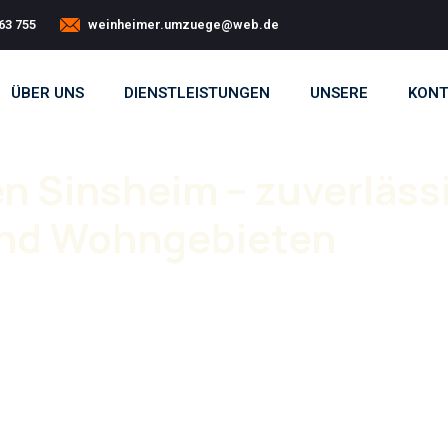
63 755
weinheimer.umzuege@web.de
ÜBER UNS
DIENSTLEISTUNGEN
UNSERE
KONT
Sinsheim – zuverläss
und Wohngebieten
 gewerbliche Umzüge in Sinsheim und Umgebung.
nhäuser und moderne Wohnanlagen. Dazu kommen
braucht Übersicht, Planung und Erfahrung.
Team
und führen alle Umzüge ohne Fremdfirmen