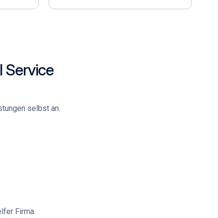
l Service
stungen selbst an.
lfer Firma
.