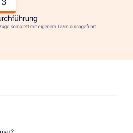
3
rchführung
üge komplett mit eigenem Team durchgeführt
hmer?