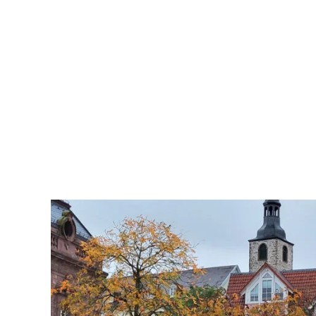
Umzug mit eigenem Team
Direktes Umzugsunternehmen aus einer Hand
Geschultes firmeneigenes Personal
Keine Fremdfirmen oder Subunternehmer
Umzugsunternehmen mit Umzugsversicherung