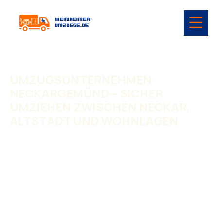
UMZUGSUNTERNEHMEN
NECKARGEMÜND – SICHER
UMZIEHEN ZWISCHEN NECKAR,
ALTSTADT UND WOHNLAGEN
Umzugsunternehmen Neckargemünd
begleitet private
und gewerbliche Umzüge in Neckargemünd und
Umgebung. Die Stadt ist geprägt von Altstadtbereichen,
Hanglagen, Wohngebieten und der Nähe zum Neckar. Ein
Umzug hier braucht Erfahrung, Planung und gut
abgestimmte Abläufe.
Wir arbeiten als
Umzugsunternehmen mit eigenem