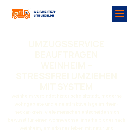
UMZUGSSERVICE
BEAUFTRAGEN
WEINHEIM –
STRESSFREI UMZIEHEN
MIT SYSTEM
weinheim verbindet historische altstadt, moderne
wohngebiete und eine attraktive lage im rhein-
neckar-kreis. viele menschen entscheiden sich
bewusst für einen wohnwechsel innerhalb oder nach
weinheim, um urbanes leben mit natur und