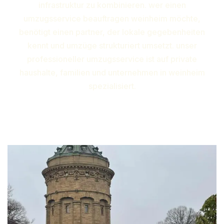
infrastruktur zu kombinieren. wer einen
umzugsservice beauftragen weinheim möchte,
benötigt einen partner, der lokale gegebenheiten
kennt und umzüge strukturiert umsetzt. unser
professioneller umzugsservice ist auf private
haushalte, familien und unternehmen in weinheim
spezialisiert.