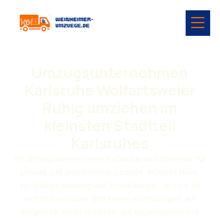
Umzugsunternehmen
Karlsruhe Wolfartsweier
Ruhig umziehen im
kleinsten Stadtteil
Karlsruhes
ihr umzugsunternehmen karlsruhe wolfartsweier für
private und gewerbliche umzüge. eigenes team,
sorgfältige planung und zuverlässiger service für
einfamilienhäuser und kleine wohnanlagen. wir
sorgen für einen sicheren, gut organisierten und