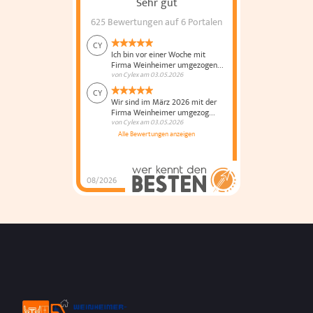
Sehr gut
625 Bewertungen
auf 6 Portalen
CY
Ich bin vor einer Woche mit
Firma Weinheimer umgezogen...
von
Cylex
am
03.05.2026
CY
Wir sind im März 2026 mit der
Firma Weinheimer umgezog...
von
Cylex
am
03.05.2026
Alle Bewertungen anzeigen
08/2026
Weinheimer Umzüge
und Küchenmontage
hat
4.8
von
5
Sternen |
625
Weinheimer
Umzüge und
Küchenmontage
Bewertungen
auf
werkenntdenBESTEN.de