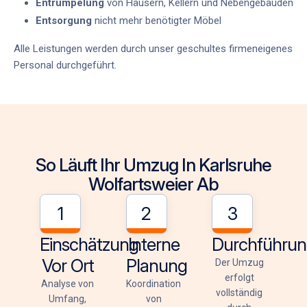
Entrümpelung
von Häusern, Kellern und Nebengebäuden
Entsorgung
nicht mehr benötigter Möbel
Alle Leistungen werden durch unser
geschultes firmeneigenes
Personal
durchgeführt.
So Läuft Ihr Umzug In Karlsruhe
Wolfartsweier Ab
1
2
3
Einschätzung
Interne
Durchführu
Vor Ort
Planung
Der Umzug
erfolgt
Analyse von
Koordination
vollständig
Umfang,
von