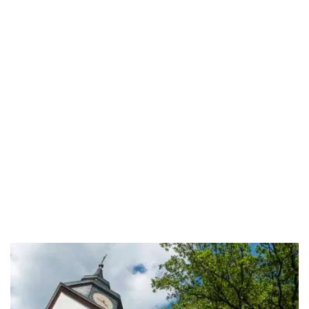
Arheilgen,
your move will be handled professionally,
efficiently, and stress-free. Our
Darmstadt-Arheilgen
moving company
will guide you from the initial planning
stages through residential and commercial moves to
international relocations. With packing services, moving
boxes, furniture assembly, and secure transport, we
ensure that every step of your
move in Darmstadt-
Arheilgen
runs smoothly and your belongings remain
protected.