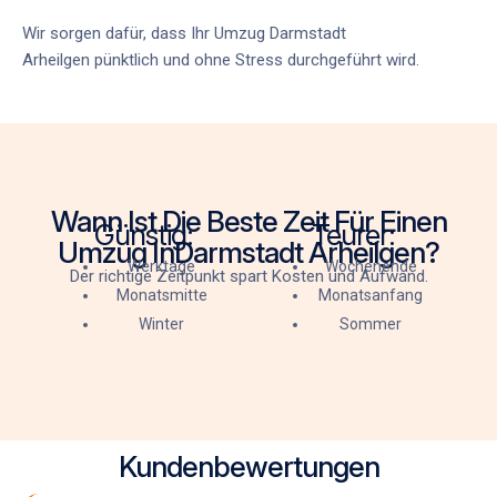
Wir sorgen dafür, dass Ihr
Umzug Darmstadt
Arheilgen
pünktlich und ohne Stress durchgeführt wird.
Wann Ist Die Beste Zeit Für Einen
Günstig:
Teurer:
Umzug InDarmstadt Arheilgen?
Werktage
Wochenende
Der richtige Zeitpunkt spart Kosten und Aufwand.
Monatsmitte
Monatsanfang
Winter
Sommer
Kundenbewertungen