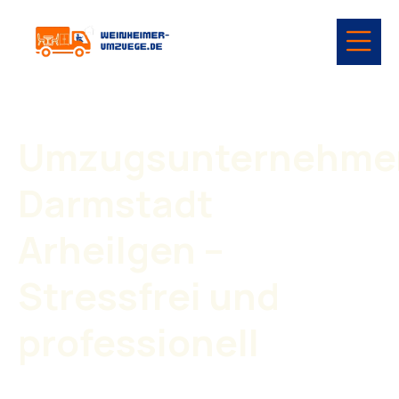
Umzugsunternehme
Darmstadt
Arheilgen –
Stressfrei und
professionell
Moving requires careful planning, organization, and a
reliable team. With our
moving company in Darmstadt-