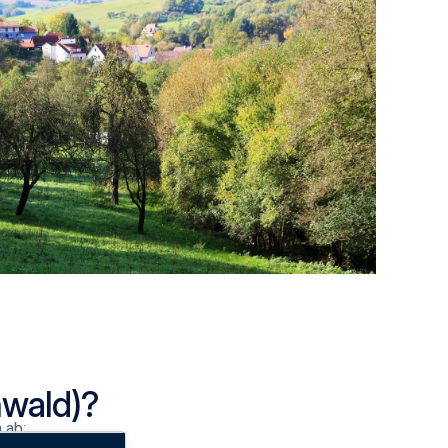
nwald)?
 ab: