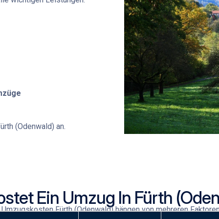
Umzüge
ürth (Odenwald)
an.
stet Ein Umzug In Fürth (Ode
e
Umzugskosten Fürth (Odenwald)
hängen von mehreren Faktoren