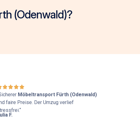
ürth (Odenwald)?
Sicherer
Möbeltransport Fürth (Odenwald)
nd faire Preise. Der Umzug verlief
tressfrei.“
ulia F.