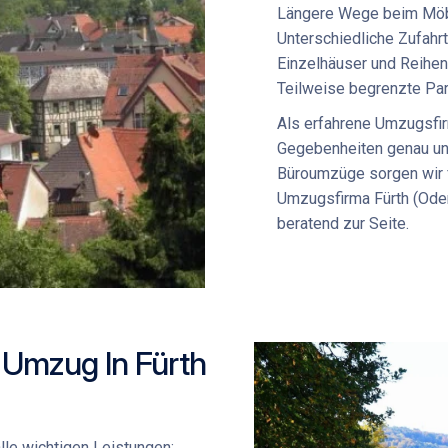
Längere Wege beim
Möb
Unterschiedliche Zufah
Einzelhäuser und Reihe
Teilweise begrenzte Pa
Als erfahrene
Umzugsfir
Gegebenheiten genau und
Büroumzüge
sorgen wir 
Umzugsfirma Fürth (Ode
beratend zur Seite.
 Umzug In Fürth
lle wichtigen Leistungen: