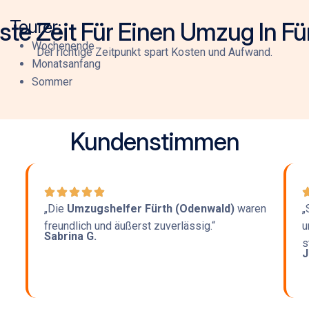
Teurer:
ste Zeit Für Einen Umzug In F
Wochenende
Der richtige Zeitpunkt spart Kosten und Aufwand.
Monatsanfang
Sommer
Kundenstimmen
„Die
Umzugshelfer Fürth (Odenwald)
waren
„
freundlich und äußerst zuverlässig.“
u
Sabrina G.
s
J