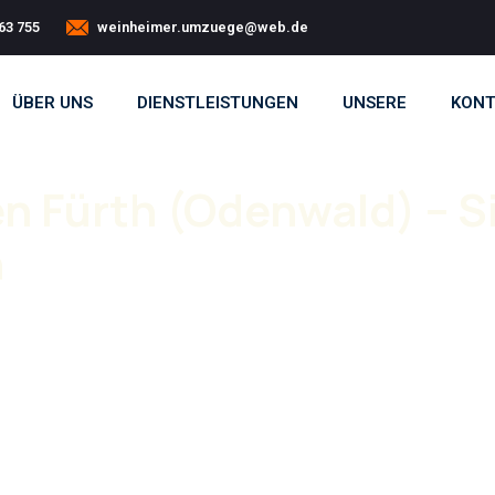
63 755
weinheimer.umzuege@web.de
ÜBER UNS
DIENSTLEISTUNGEN
UNSERE
KONT
Fürth (Odenwald) – Si
n
siges Team. Mit unserem
Umzugsunternehmen
e Stress durchgeführt.
ug Fürth (Odenwald)
reibungslos abläuft. Von
 zur Seite. Unsere Leistungen umfassen
mzugsunternehmen übernehmen dabei Verpackung,