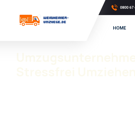
0800 67 
HOME
Umzugsunternehmen 
Stressfrei Umziehe
Ein Umzug braucht Planung, Erfahrung und ein zuverläs
Fürth (Odenwald)
wird Ihr Umzug professionell und ohn
Ob privat oder gewerblich, wir sorgen dafür, dass Ihr
Umz
der ersten Planung bis zur Umsetzung stehen wir Ihnen
Privatumzüge
und
Firmenumzüge
. Professionelle U
Möbeltransport
und Möbelmontage.