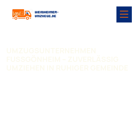
UMZUGSUNTERNEHMEN
FUSSGÖNHEIM – ZUVERLÄSSIG U
MZIEHEN IN RUHIGER GEMEINDE
Umzugsunternehmen Fußgönheim
begleitet private
und gewerbliche Umzüge in Fußgönheim und Umgebung.
Die Gemeinde bietet ruhige Wohnstraßen,
Einfamilienhäuser und eine gute Verbindung zur Region
Rhein-Pfalz. Ein Umzug hier braucht Erfahrung, klare
Planung und saubere Abläufe.
Wir arbeiten als
Umzugsunternehmen mit eigenem
Team
und führen alle Umzüge ohne Fremdfirmen durch.