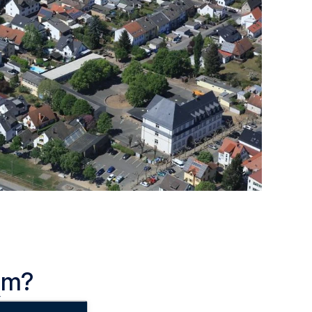
im?
: