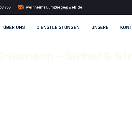
63 755
weinheimer.umzuege@web.de
ÜBER UNS
DIENSTLEISTUNGEN
UNSERE
KONT
esheim – Sicher & Str
eam. Mit unserem
Umzugsunternehmen
eführt.
iesheim
reibungslos abläuft. Von der ersten
 Leistungen umfassen
Privatumzüge
und
 auch Verpackung,
Möbeltransport
und