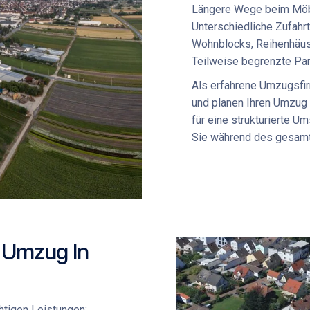
Längere Wege beim
Möb
Unterschiedliche Zufah
Wohnblocks, Reihenhäus
Teilweise begrenzte Pa
Als erfahrene
Umzugsfir
und planen Ihren Umzug e
für eine strukturierte 
Sie während des gesam
n Umzug In
chtigen Leistungen: