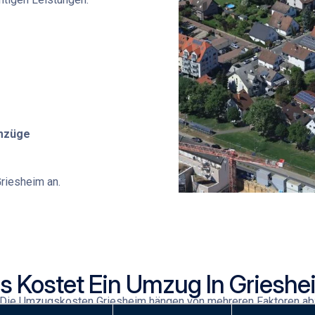
Umzüge
riesheim
an.
 Kostet Ein Umzug In Grieshe
Die
Umzugskosten Griesheim
hängen von mehreren Faktoren ab