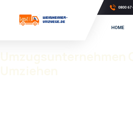
0800 67 
HOME
Umzugsunternehmen Gri
Umziehen
Ein Umzug braucht Planung, Erfahrung und ein zuverlässiges T
Griesheim
wird Ihr Umzug professionell und ohne Stress durchg
Ob privat oder gewerblich, wir sorgen dafür, dass Ihr
Umzug Gr
Planung bis zur Umsetzung stehen wir Ihnen zur Seite. Unsere
Firmenumzüge
. Als
Umzugsfirma Griesheim
übernehmen wir
Möbelmontage.