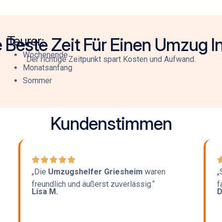
Teurer:
e Beste Zeit Für Einen Umzug I
Wochenende
Der richtige Zeitpunkt spart Kosten und Aufwand.
Monatsanfang
Sommer
Kundenstimmen
„Die
Umzugshelfer Griesheim
waren
„
freundlich und äußerst zuverlässig.“
f
Lisa M.
D