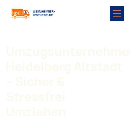
Umzugsunternehme
Heidelberg Altstadt
– Sicher &
Stressfrei
Umziehen
Ein Umzug braucht Planung, Erfahrung und ein
zuverlässiges Team. Mit unserem
Umzugsunternehmen