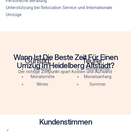
Persönliche Beratung
Unterstützung bei
Relocation Service
und
Internationale
Umzüge
Wann Ist Die Beste Zeit Für Einen
Günstig:
Teurer:
Umzug In Heidelberg Altstadt?
Werktage
Wochenende
Der richtige Zeitpunkt spart Kosten und Aufwand.
Monatsmitte
Monatsanfang
Winter
Sommer
Kundenstimmen