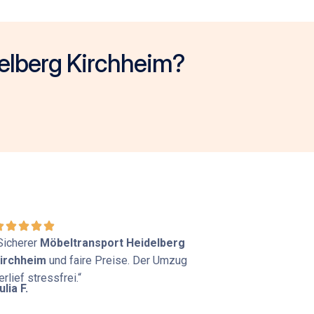
delberg Kirchheim?
Sicherer
Möbeltransport Heidelberg
irchheim
und faire Preise. Der Umzug
erlief stressfrei.“
ulia F.