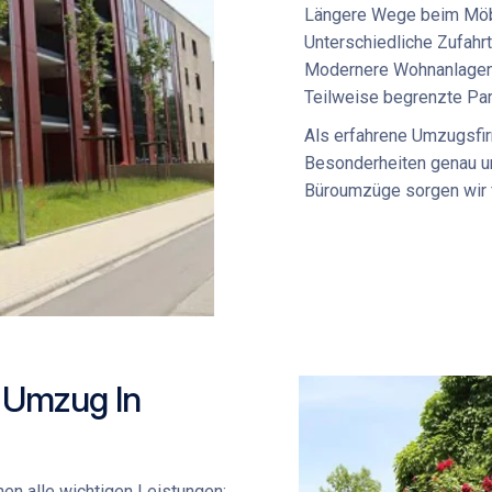
Längere Wege beim
Möb
Unterschiedliche Zufah
Modernere Wohnanlagen
Teilweise begrenzte Pa
Als erfahrene
Umzugsfir
Besonderheiten genau un
Büroumzüge
sorgen wir 
n Umzug In
nen alle wichtigen Leistungen: