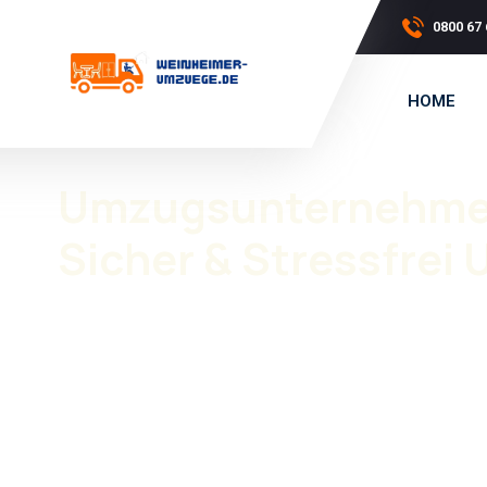
0800 67 
HOME
Umzugsunternehmen
Sicher & Stressfrei
Ein Umzug braucht Planung, Erfahrung und ein zuverläs
Heidelberg Kirchheim
wird Ihr Umzug professionell un
Ob privat oder gewerblich, wir sorgen dafür, dass Ihr
Umz
Von der ersten Planung bis zur Umsetzung stehen wir I
Privatumzüge
und
Firmenumzüge
. Professionelle U
Transport und Möbelmontage.