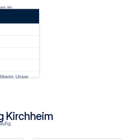
en ab:
chheim
. Unser
g Kirchheim
äufig: