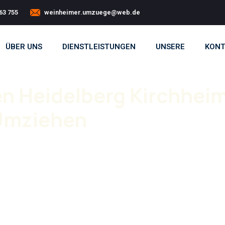
63 755
weinheimer.umzuege@web.de
ÜBER UNS
DIENSTLEISTUNGEN
UNSERE
KONT
 Heidelberg Kirchheim
 Umziehen
siges Team. Mit unserem
Umzugsunternehmen
d ohne Stress durchgeführt.
ug Heidelberg Kirchheim
reibungslos abläuft.
hnen zur Seite. Unsere Leistungen umfassen
mzugsunternehmen übernehmen dabei Verpackung,