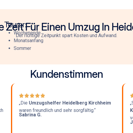
Teurer:
e Zeit Für Einen Umzug In Hei
Wochenende
Der richtige Zeitpunkt spart Kosten und Aufwand.
Monatsanfang
Sommer
Kundenstimmen
„Die
Umzugshelfer Heidelberg Kirchheim
„
ch
waren freundlich und sehr sorgfältig.“
K
Sabrina G.
v
J