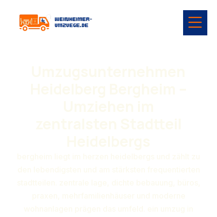
Umzugsunternehmen
Heidelberg Bergheim –
Umziehen im
zentralsten Stadtteil
Heidelbergs
bergheim liegt im herzen heidelbergs und zählt zu
den lebendigsten und am stärksten frequentierten
stadtteilen. zentrale lage, dichte bebauung, büros,
praxen, mehrfamilienhäuser und moderne
wohnanlagen prägen das umfeld. ein umzug in