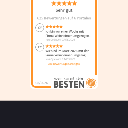
Sehr gut
625 Bewertungen
auf 6 Portalen
CY
Ich bin vor einer Woche mit
Firma Weinheimer umgezogen...
von
Cylex
am
03.05.2026
CY
Wir sind im März 2026 mit der
Firma Weinheimer umgezog...
von
Cylex
am
03.05.2026
Alle Bewertungen anzeigen
08/2026
Weinheimer Umzüge
und Küchenmontage
hat
4.8
von
5
Sternen |
625
Weinheimer
Umzüge und
Küchenmontage
Bewertungen
auf
werkenntdenBESTEN.de