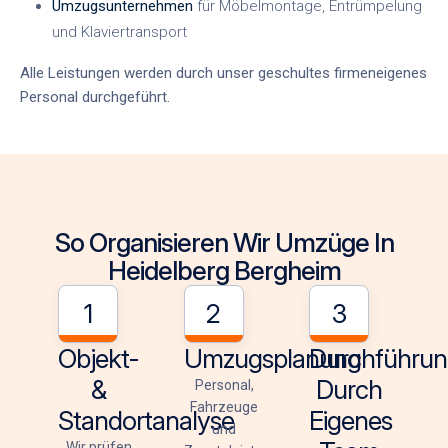
Umzugsunternehmen
für Möbelmontage, Entrümpelung
und Klaviertransport
Alle Leistungen werden durch unser
geschultes firmeneigenes
Personal
durchgeführt.
So Organisieren Wir Umzüge In
Heidelberg Bergheim
1
2
3
Objekt-
Umzugsplanung
Durchführu
&
Durch
Personal,
Fahrzeuge
Standortanalyse
Eigenes
und
Wir prüfen