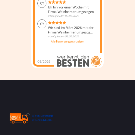
CY
Ich bin vor einer Woche mit
Firma Weinheimer umgezogen...
von
Cylex
am
03.05.2026
CY
Wir sind im März 2026 mit der
Firma Weinheimer umgezog...
von
Cylex
am
03.05.2026
Alle Bewertungen anzeigen
08/2026
Weinheimer Umzüge
und Küchenmontage
hat
4.8
von
5
Sternen |
625
Weinheimer
Umzüge und
Küchenmontage
Bewertungen
auf
werkenntdenBESTEN.de