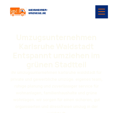
Umzugsunternehmen
Karlsruhe Waldstadt
Entspannt umziehen im
grünen Stadtteil
ihr umzugsunternehmen karlsruhe waldstadt für
private und gewerbliche umzüge. eigenes team,
ruhige planung und zuverlässiger service für
wohnanlagen, familienhaushalte und grüne
wohnlagen. wir sorgen für einen sicheren, gut
organisierten und stressfreien umzug in der