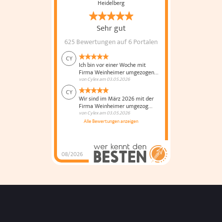
Heidelberg
Sehr gut
625 Bewertungen
auf 6 Portalen
CY
Ich bin vor einer Woche mit
Firma Weinheimer umgezogen...
von
Cylex
am
03.05.2026
CY
Wir sind im März 2026 mit der
Firma Weinheimer umgezog...
von
Cylex
am
03.05.2026
Alle Bewertungen anzeigen
08/2026
Weinheimer Umzüge
und Küchenmontage
hat
4.8
von
5
Sternen |
625
Weinheimer
Umzüge und
Küchenmontage
Bewertungen
auf
werkenntdenBESTEN.de