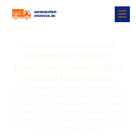
Umzugsunternehmen
Mannheim Waldhof
Umziehen im lebendigen
Norden Mannheims
ihr umzugsunternehmen mannheim waldhof für
private und gewerbliche umzüge. eigenes team,
klare planung und zuverlässiger service für belebte
wohnlagen und unterschiedliche gebäudestrukturen.
wir sorgen für einen sicheren, gut organisierten und
stressfreien umzug in waldhof.