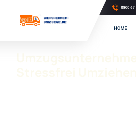
0800 67 
HOME
Umzugsunternehmen
Stressfrei Umziehe
Ein Umzug braucht Planung, Erfahrung und ein zuverläs
Rödermark
wird Ihr Umzug professionell und ohne Stre
Ob privat oder gewerblich, wir sorgen dafür, dass Ihr
Um
ersten Planung bis zur Umsetzung stehen wir Ihnen zur
Privatumzüge
als auch
Firmenumzüge
. Professionel
Verpackung, Transport und Möbelmontage.