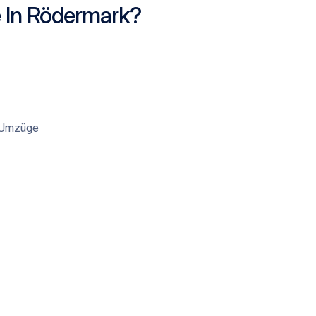
 In Rödermark?
e Umzüge