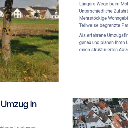
Längere Wege beim
Möb
Unterschiedliche Zufah
Mehrstöckige Wohngebä
Teilweise begrenzte Pa
Als erfahrene
Umzugsfi
genau und planen Ihren 
einen strukturierten Abla
n Umzug In
chtigen Leistungen: