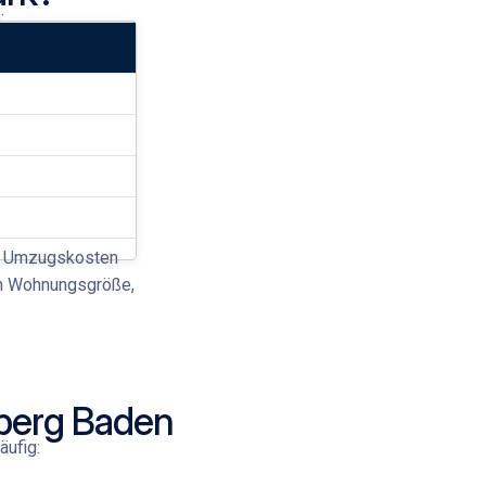
:
r
Umzugskosten
ach Wohnungsgröße,
berg Baden
äufig: