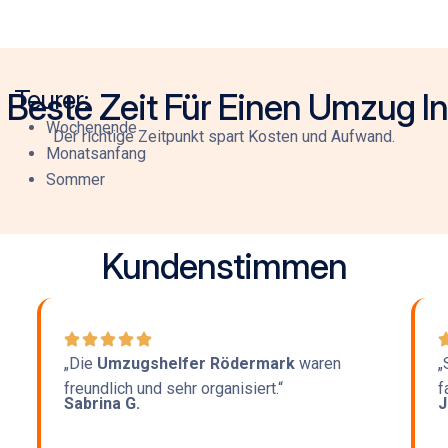
Teurer:
e Beste Zeit Für Einen Umzug I
Wochenende
Der richtige Zeitpunkt spart Kosten und Aufwand.
Monatsanfang
Sommer
Kundenstimmen
„Die
Umzugshelfer Rödermark
waren
„
freundlich und sehr organisiert.“
f
Sabrina G.
J