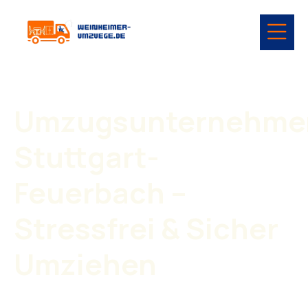
Umzugsunternehme
Stuttgart-
Feuerbach –
Stressfrei & Sicher
Umziehen
Ein Umzug in einem vielseitigen Stadtteil wie Stuttgart-
Feuerbach benötigt sorgfältige Planung, Erfahrung und ein