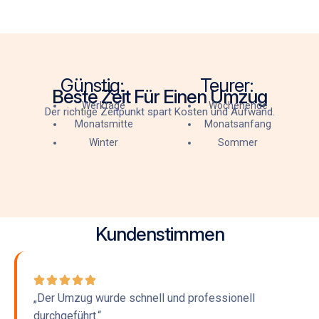
Günstig:
Teurer:
Beste Zeit Für Einen Umzug
Werktage
Wochenende
Der richtige Zeitpunkt spart Kosten und Aufwand.
Monatsmitte
Monatsanfang
Winter
Sommer
Kundenstimmen
„Der Umzug wurde schnell und professionell
durchgeführt.“