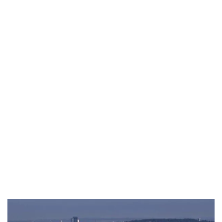
zuverlässiges Team. Mit unserem
Umzugsunternehmen
Stuttgart-Feuerbach
wird Ihr Umzug professionell,
sicher und stressfrei durchgeführt.
Ob privat oder gewerblich, wir sorgen dafür, dass Ihr
Umzug Stuttgart-Feuerbach reibungslos abläuft. Von der
ersten Beratung bis zur Umsetzung stehen wir Ihnen zur
Seite. Unsere Leistungen umfassen Privatumzüge und
Firmenumzüge. Als Umzugsfirma Stuttgart-Feuerbach
übernehmen wir auch Verpackung, Möbeltransport und
Möbelmontage.