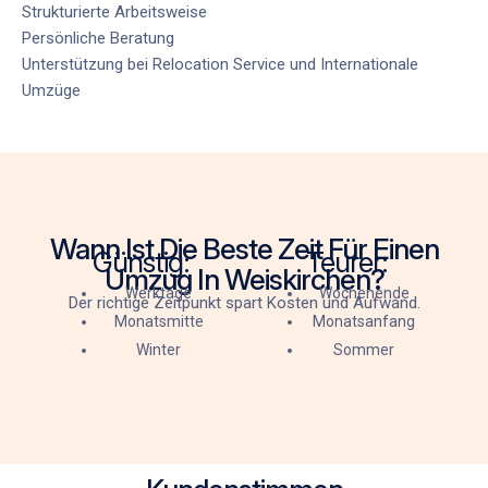
Strukturierte Arbeitsweise
Persönliche Beratung
Unterstützung bei
Relocation Service
und
Internationale
Umzüge
Wann Ist Die Beste Zeit Für Einen
Günstig:
Teurer:
Umzug In Weiskirchen?
Werktage
Wochenende
Der richtige Zeitpunkt spart Kosten und Aufwand.
Monatsmitte
Monatsanfang
Winter
Sommer