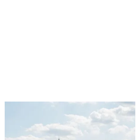
Ob privat oder gewerblich, wir sorgen dafür, dass Ihr
Umzug Weiskirchen
reibungslos abläuft. Von der ersten
Planung bis zur Umsetzung stehen wir Ihnen zur Seite.
Unsere Leistungen umfassen sowohl
Privatumzüge
als
auch
Firmenumzüge
. Professionelle
Umzugsunternehmen übernehmen dabei Verpackung,
Transport und Möbelmontage.