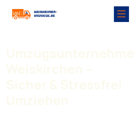
Umzugsunternehme
Weiskirchen –
Sicher & Stressfrei
Umziehen
Ein Umzug braucht Planung, Erfahrung und ein
zuverlässiges Team. Mit unserem
Umzugsunternehmen
Weiskirchen
wird Ihr Umzug professionell und ohne
Stress durchgeführt.