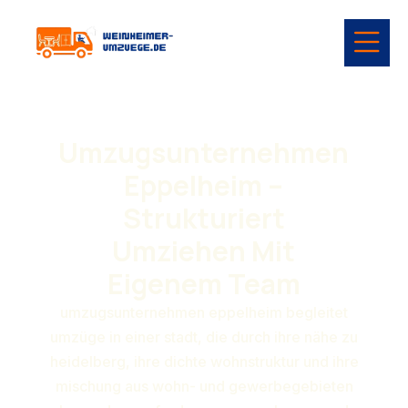
Umzugsunternehmen
Eppelheim –
Strukturiert
Umziehen Mit
Eigenem Team
umzugsunternehmen eppelheim begleitet
umzüge in einer stadt, die durch ihre nähe zu
heidelberg, ihre dichte wohnstruktur und ihre
mischung aus wohn- und gewerbegebieten