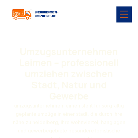
Umzugsunternehmen
Leimen – professionell
umziehen zwischen
Stadt, Natur und
Gewerbe
umzugsunternehmen leimen steht für sorgfältig
geplante umzüge in einer stadt, die durch ihre
nähe zu heidelberg, ihre wohnviertel, hanglagen
und gewerbegebiete besondere logistische