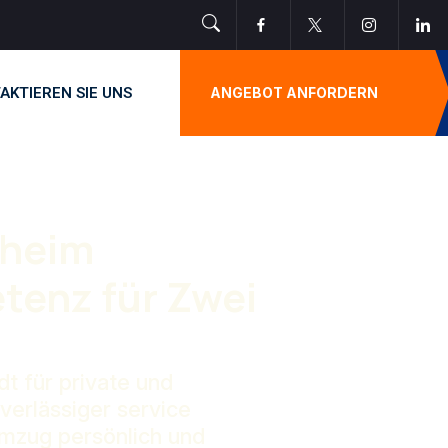
AKTIEREN SIE UNS
ANGEBOT ANFORDERN
heim
tenz für Zwei
 für private und
verlässiger service
umzug persönlich und