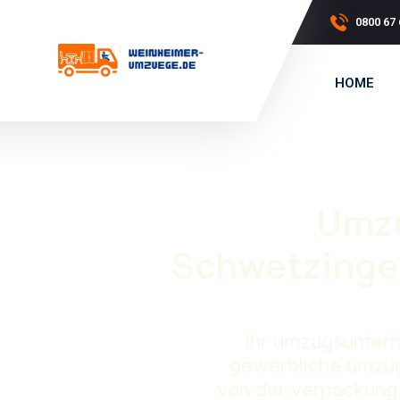
0800 67 
HOME
Umz
Schwetzinger
ihr umzugsunter
gewerbliche umzüge
von der verpackung 