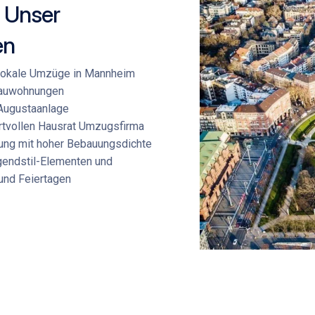
 Unser
en
 lokale Umzüge in Mannheim
tbauwohnungen
 Augustaanlage
tvollen Hausrat Umzugsfirma
rung mit hoher Bebauungsdichte
gendstil-Elementen und
und Feiertagen