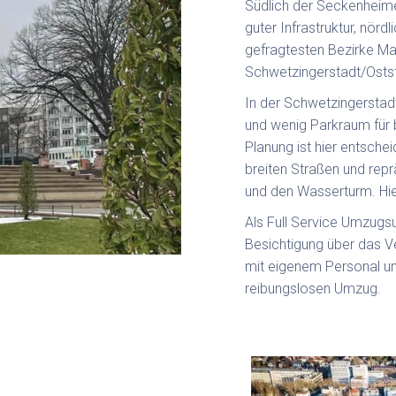
Südlich der Seckenheime
guter Infrastruktur, nörd
gefragtesten Bezirke M
Schwetzingerstadt/Ostst
In der Schwetzingerstad
und wenig Parkraum für
Planung ist hier entschei
breiten Straßen und rep
und den Wasserturm. Hie
Als Full Service Umzugs
Besichtigung über das V
mit eigenem Personal un
reibungslosen Umzug.