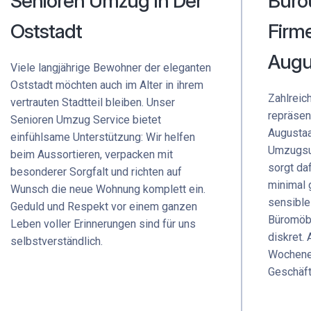
Senioren Umzug In Der
Büro
Oststadt
Firm
Augu
Viele langjährige Bewohner der eleganten
Oststadt möchten auch im Alter in ihrem
Zahlreic
vertrauten Stadtteil bleiben. Unser
repräsen
Senioren Umzug Service bietet
Augustaa
einfühlsame Unterstützung: Wir helfen
Umzugsu
beim Aussortieren, verpacken mit
sorgt da
besonderer Sorgfalt und richten auf
minimal 
Wunsch die neue Wohnung komplett ein.
sensible
Geduld und Respekt vor einem ganzen
Büromöbe
Leben voller Erinnerungen sind für uns
diskret.
selbstverständlich.
Wochene
Geschäft