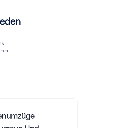
Jeden
es
eren
r
enumzüge