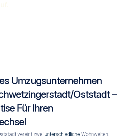
uf.
lles Umzugsunternehmen
hwetzingerstadt/Oststadt –
ise Für Ihren
chsel
ststadt vereint zwei
unterschiedliche
Wohnwelten.