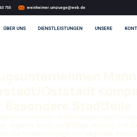
63 755
weinheimer.umzuege@web.de
ÜBER UNS
DIENSTLEISTUNGEN
UNSERE
KONT
ugsunternehmen Mann
stadt/Oststadt Kompe
Besondere Stadtteile
nehmen mannheim schwetzingerstadt/oststadt
. eigenes team, sorgfältige planung und zu
bis zur möbelmontage. wir begleiten ihren 