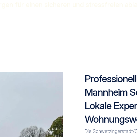
rgen für einen sicheren und stressfreien abla
Professione
Mannheim Sc
Lokale Expert
Wohnungswe
Die Schwetzingerstadt/O