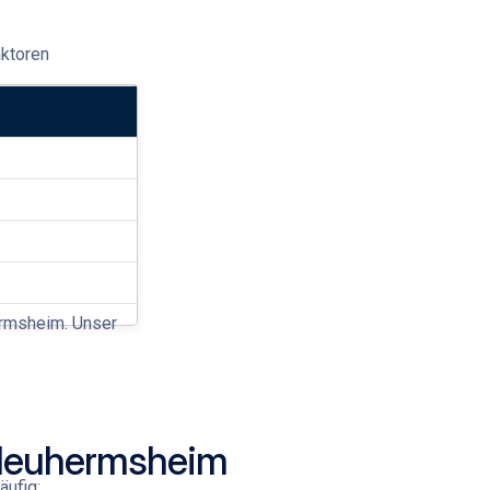
ktoren
rmsheim
. Unser
 Neuhermsheim
äufig: