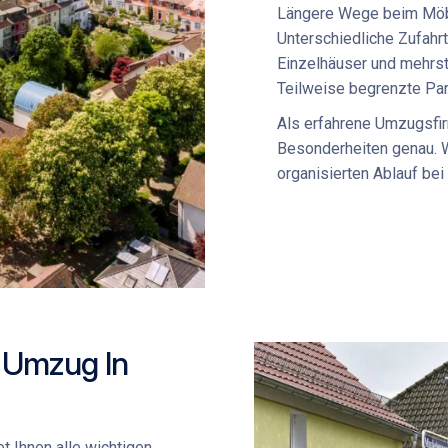
Längere Wege beim
Möb
Unterschiedliche Zufah
Einzelhäuser und mehrs
Teilweise begrenzte Pa
Als erfahrene
Umzugsfi
Besonderheiten genau. W
organisierten Ablauf be
n Umzug In
t Ihnen alle wichtigen