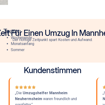
Teurer:
 Zeit Für Einen Umzug In Man
Wochenende
Der richtige Zeitpunkt spart Kosten und Aufwand.
Monatsanfang
Sommer
Kundenstimmen
„Die
Umzugshelfer Mannheim
„
Neuhermsheim
waren freundlich und
N
sorgfältig.“
v