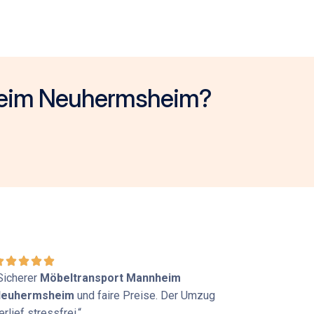
nheim Neuhermsheim?
Sicherer
Möbeltransport Mannheim
euhermsheim
und faire Preise. Der Umzug
erlief stressfrei.“