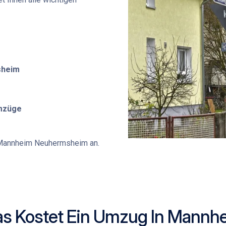
sheim
Umzüge
annheim Neuhermsheim
an.
s Kostet Ein Umzug In Mannh