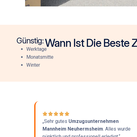
Günstig:
Wann Ist Die Beste
Werktage
Monatsmitte
Winter
„Sehr gutes
Umzugsunternehmen
Mannheim Neuhermsheim
. Alles wurde
pünktlich und professionell erledigt.“