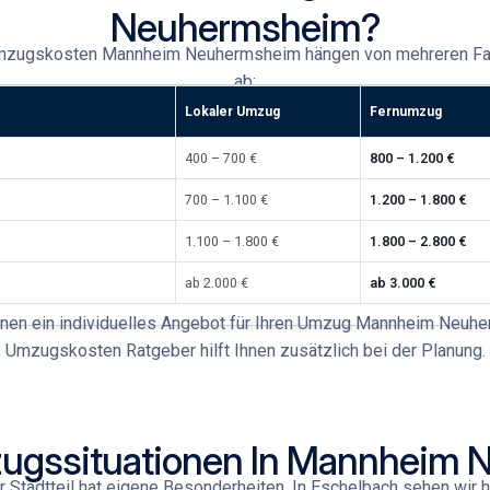
Neuhermsheim?
mzugskosten Mannheim Neuhermsheim
hängen von mehreren Fa
ab:
Lokaler Umzug
Fernumzug
400 – 700 €
800 – 1.200 €
700 – 1.100 €
1.200 – 1.800 €
1.100 – 1.800 €
1.800 – 2.800 €
ab 2.000 €
ab 3.000 €
hnen ein individuelles Angebot für Ihren
Umzug Mannheim Neuhe
Umzugskosten Ratgeber
hilft Ihnen zusätzlich bei der Planung.
ugssituationen In Mannheim
 Stadtteil hat eigene Besonderheiten. In Eschelbach
sehen wir h