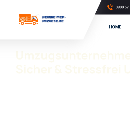
0800 67 
HOME
Umzugsunternehme
Sicher & Stressfrei
Ihr Umzugsunternehmen Mannheim Neuhermsheim für pr
sorgfältige Planung und zuverlässiger Service von der
Wir sorgen für einen sicheren, gut organisierten und st