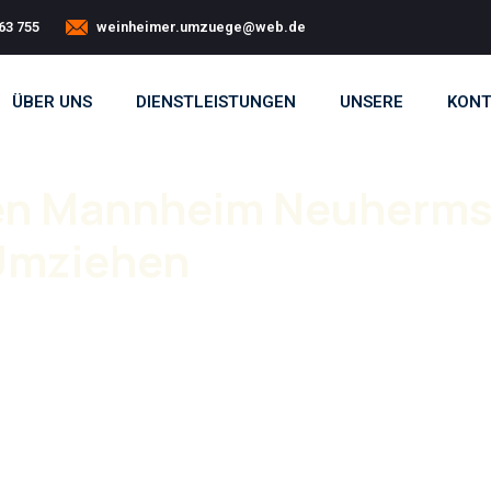
63 755
weinheimer.umzuege@web.de
ÜBER UNS
DIENSTLEISTUNGEN
UNSERE
KONT
n Mannheim Neuherms
 Umziehen
ivate und gewerbliche Umzüge.Eigenes Team,
 Verpackung bis zur Möbelmontage.
ressfreien Umzug in Neuhermsheim.