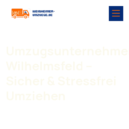
Umzugsunternehme
Wilhelmsfeld –
Sicher & Stressfrei
Umziehen
Ein Umzug braucht Planung, Erfahrung und ein
zuverlässiges Team. Mit unserem
Umzugsunternehmen
Wilhelmsfeld
wird Ihr Umzug professionell und ohne
Stress durchgeführt.