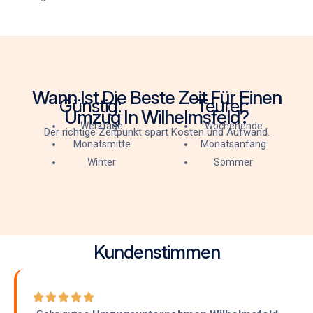
Wann Ist Die Beste Zeit Für Einen
Günstig:
Teurer:
Umzug In Wilhelmsfeld?
Werktage
Wochenende
Der richtige Zeitpunkt spart Kosten und Aufwand.
Monatsmitte
Monatsanfang
Winter
Sommer
Kundenstimmen