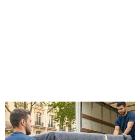
Ob privat oder gewerblich, wir sorgen dafür, dass Ihr
Umzug Wilhelmsfeld
reibungslos abläuft. Von der ersten
Planung bis zur Umsetzung stehen wir Ihnen zur Seite.
Unsere Leistungen umfassen
Privatumzüge
und
Firmenumzüge
. Professionelle Umzugsunternehmen
führen dabei Verpackung, Transport und Möbelmontage
kompetent und zuverlässig durch.