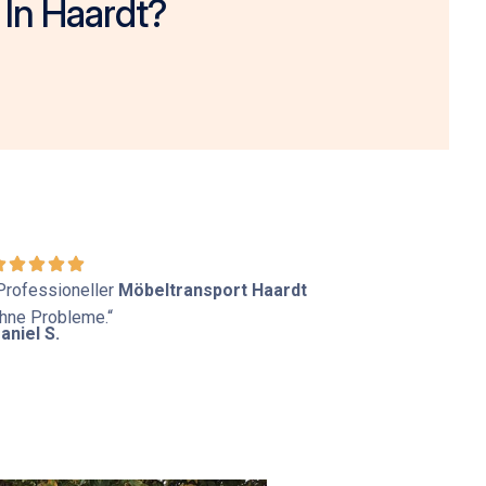
 In Haardt?
Professioneller
Möbeltransport Haardt
hne Probleme.“
aniel S.