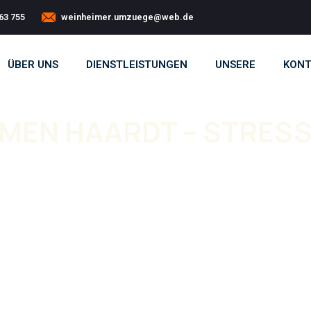
63 755
weinheimer.umzuege@web.de
ÜBER UNS
DIENSTLEISTUNGEN
UNSERE
KONT
EN HAARDT – STRESSF
 ein zuverlässiges Team. Mit unserem
ell, sicher und stressfrei durchgeführt.
ug Haardt
reibungslos abläuft. Von der ersten
. Unsere Leistungen umfassen
Privatumzüge
und
wir auch Verpackung,
Möbeltransport
und