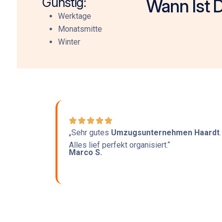
Günstig:
Wann Ist D
Werktage
Monatsmitte
Winter
„Sehr gutes
Umzugsunternehmen Haardt
.
Alles lief perfekt organisiert.“
Marco S.