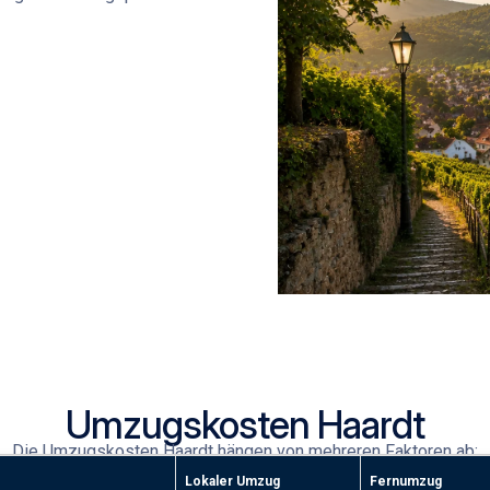
Umzugskosten Haardt
Die
Umzugskosten Haardt
hängen von mehreren Faktoren ab:
Lokaler Umzug
Fernumzug