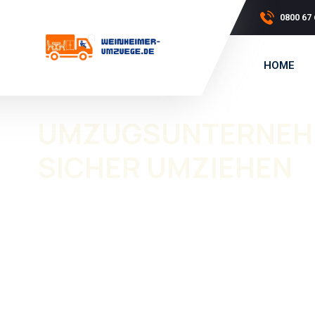
0800 67 
HOME
UMZUGSUNTERNEHM
SICHER UMZIEHEN
Ein Umzug erfordert sorgfältige Planung, Erfahrung und
Umzugsunternehmen Haardt
wird Ihr Umzug profession
Ob privat oder gewerblich, wir sorgen dafür, dass Ihr
Umz
Beratung bis zur Umsetzung stehen wir Ihnen zur Seite
Firmenumzüge
. Als
Umzugsfirma Haardt
übernehmen 
Möbelmontage.