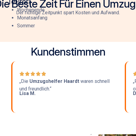
Teurer:
ie Beste Zeit Für Einen Umzug
Wochenende
Der richtige Zeitpunkt spart Kosten und Aufwand.
Monatsanfang
Sommer
Kundenstimmen
„Die
Umzugshelfer Haardt
waren schnell
„
und freundlich.“
o
Lisa M.
D