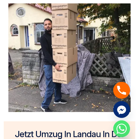
chaty
Jetzt Umzug In Landau In Der
Hide