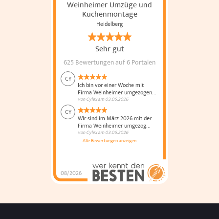
Weinheimer Umzüge und
Küchenmontage
Heidelberg
Sehr gut
625 Bewertungen
auf 6 Portalen
CY
Ich bin vor einer Woche mit
Firma Weinheimer umgezogen...
von
Cylex
am
03.05.2026
CY
Wir sind im März 2026 mit der
Firma Weinheimer umgezog...
von
Cylex
am
03.05.2026
Alle Bewertungen anzeigen
08/2026
Weinheimer Umzüge
und Küchenmontage
hat
4.8
von
5
Sternen |
625
Weinheimer
Umzüge und
Küchenmontage
Bewertungen
auf
werkenntdenBESTEN.de