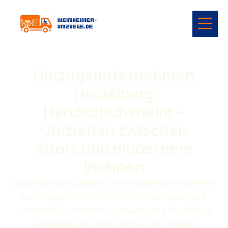
Umzugsunternehmen
Heidelberg
Handschuhsheim –
Umziehen zwischen
Altort und modernem
Wohnen
handschuhsheim zählt zu den beliebtesten stadtteilen
heidelbergs. der historische ortskern, gepflegte
wohnstraßen, moderne neubauten und die nähe zu
weinbergen und natur machen den stadtteil